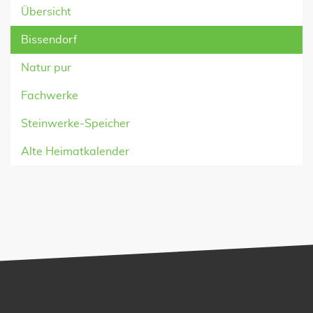
Übersicht
Bissendorf
Natur pur
Fachwerke
Steinwerke-Speicher
Alte Heimatkalender