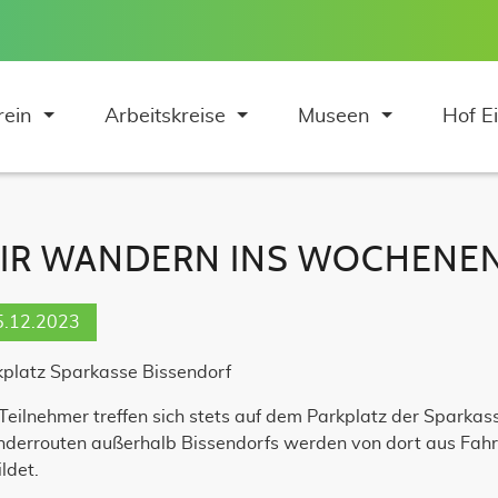
rein
Arbeitskreise
Museen
Hof E
IR WANDERN INS WOCHENE
tion überspringen
5.12.2023
kplatz Sparkasse Bissendorf
Teilnehmer treffen sich stets auf dem Parkplatz der Sparkass
derrouten außerhalb Bissendorfs werden von dort aus Fahr
ldet.