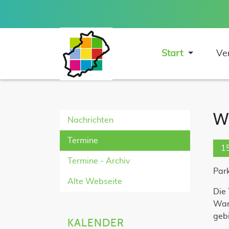
Start
Ve
W
Nachrichten
Naviga
Termine
1
Termine - Archiv
Par
Alte Webseite
Die 
Wan
gebi
KALENDER